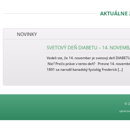
AKTUÁLNE 
NOVINKY
SVETOVÝ
Vedeli ste, že 14. november je svetový deň DIABET
Nie? Prečo práve v tento deň? Presne 14. novemb
1891 sa narodil kanadský fyziológ Frederick […]
Mýty a fakty o …. CHR
“Najlepším liekom na chrípku a prechladnutie sú
© 2
antibiotiká.” Omyl. Choroby z prechladnutia i chrípk
spraco
spôsobujú vírusy. V prvom prípade sú pôvodcom
rôzne typy rinovírusov, adenovírus, […]