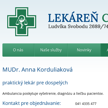
L
e
k
Ludvíka Svobodu 2689/7
á
r
e
ň
C
O nás
Naše služby
Novinky
i
p
r
i
MUDr. Anna Korduliaková
á
n
praktický lekár pre dospelých
Ambulancia poskytuje vyšetrenie, diagnózu a liečbu pacientov.
Kontakt pre objednávanie:
041 4335 477