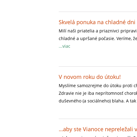
Skvelá ponuka na chladné dni
Milí naši priatelia a priaznivci pripra
chladné a upršané počasie. Veríme, že 
...viac
V novom roku do útoku!
Myslíme samozrejme do útoku proti c
Zdravie nie je iba neprítomnosť choro
duševného (a sociálneho) blaha. A ta
…aby ste Vianoce nepreležali 