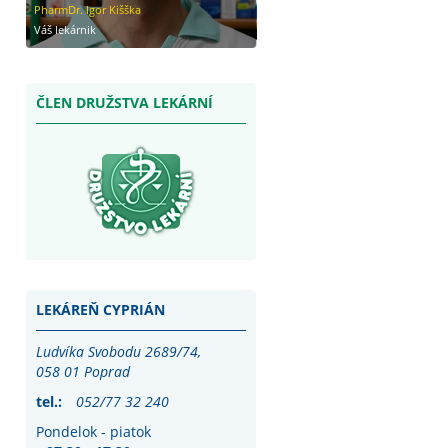
PharmDr. Igor Kišška
Váš lekárnik
ČLEN DRUŽSTVA LEKÁRNÍ
LEKÁREŇ CYPRIÁN
Ludvíka Svobodu 2689/74,
058 01 Poprad
tel.:
052/77 32 240
Pondelok - piatok