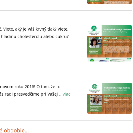
Viete, aký je Váš krvný tlak? Viete,
 hladinu cholesterolu alebo cukru?
 novom roku 2016! O tom, že to
ás radi presvedčíme pri Vašej
...viac
né obdobie…