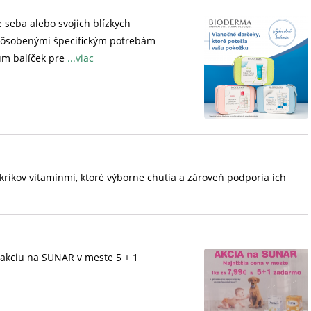
 seba alebo svojich blízkych
pôsobenými špecifickým potrebám
ium balíček pre
...viac
ukríkov vitamínmi, ktoré výborne chutia a zároveň podporia ich
 akciu na SUNAR v meste 5 + 1