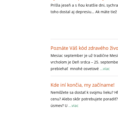
Prišla jeseň a s ňou kratšie dni, sychr
toho dostal aj depresiu… Ak máte tiež 
Poznáte Váš kód zdravého živo
Mesiac september je už tradične Mes
vrcholom je Deň srdca – 25. septembe
prebiehať mnohé osvetové
...viac
Kde iní končia, my začíname!
Nemôžete sa dostať k svojmu lieku? H
cenu? Alebo skôr potrebujete poradiť?
úsmev? U
...viac