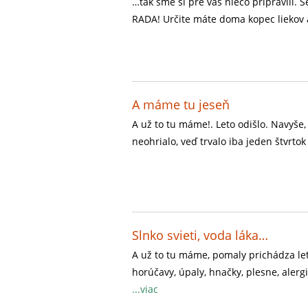
…tak sme si pre vás niečo pripravili.
RADA! Určite máte doma kopec liekov a
A máme tu jeseň
A už to tu máme!. Leto odišlo. Navyše,
neohrialo, veď trvalo iba jeden štvrto
Slnko svieti, voda láka…
A už to tu máme, pomaly prichádza let
horúčavy, úpaly, hnačky, plesne, alerg
...viac