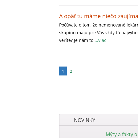
A opäť tu máme niečo zaujíma
Počúvate o tom, že nemenované lekárn
skupinu majú pre Vás vždy tú najvýh
veríte? Je nám to
...viac
1
2
NOVINKY