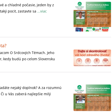
avé a chladné počasie, jeden by z
taký pocit, zastavte sa
...viac
ta?
iacom O Srdcových Témach. Jeho
r, kedy budú po celom Slovensku
ľadáte nejaký doplnok? A za rozumnú
 Či u Vás zaberá najlepšie milý