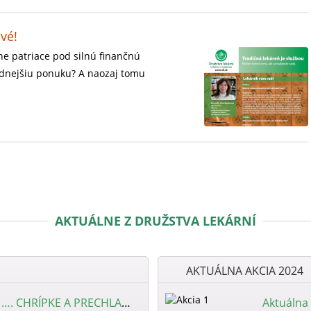
vé!
e patriace pod silnú finančnú
odnejšiu ponuku? A naozaj tomu
AKTUÁLNE Z DRUŽSTVA LEKÁRNÍ
AKTUÁLNA AKCIA 2024
Mýty a fakty o …. CHRÍPKE A PRECHLADNUTÍ
Aktuálna