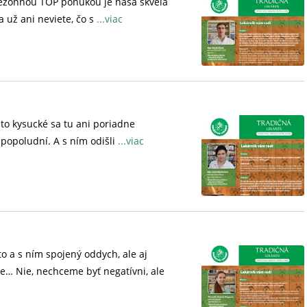
 Sezónnou TOP ponukou je naša skvelá
 už ani neviete, čo s
...viac
 to kysucké sa tu ani poriadne
k popoludní. A s ním odišli
...viac
o a s ním spojený oddych, ale aj
ie… Nie, nechceme byť negatívni, ale