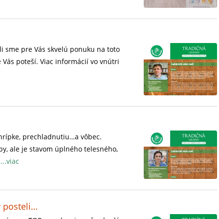
vili sme pre Vás skvelú ponuku na toto
Vás poteší. Viac informácií vo vnútri
hrípke, prechladnutiu…a vôbec.
by, ale je stavom úplného telesného,
k
...viac
v posteli…