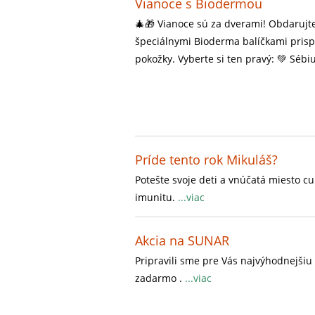
Vianoce s Biodermou
🎄🎁 Vianoce sú za dverami! Obdarujte
špeciálnymi Bioderma balíčkami pris
pokožky. Vyberte si ten pravý: 💚 Séb
Príde tento rok Mikuláš?
Potešte svoje deti a vnúčatá miesto c
imunitu.
...viac
Akcia na SUNAR
Pripravili sme pre Vás najvýhodnejšiu
zadarmo .
...viac