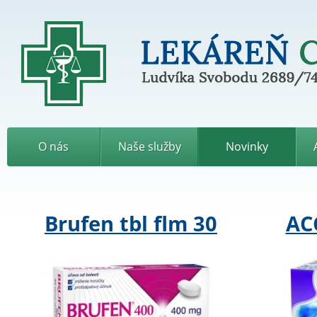
L
e
k
Ludvíka Svobodu 2689/7
á
r
e
ň
C
O nás
Naše služby
Novinky
i
p
r
i
á
Brufen tbl flm 30
ACC
n