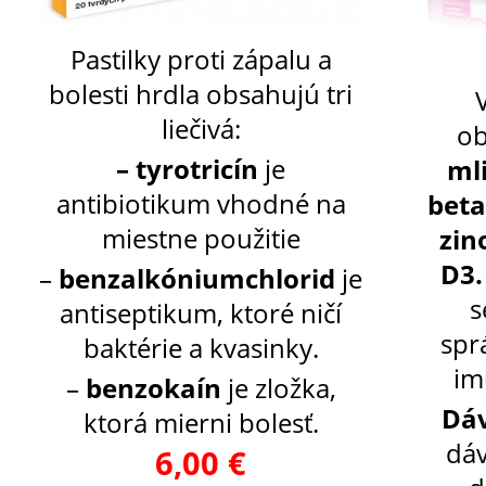
Pastilky proti zápalu a
bolesti hrdla obsahujú tri
liečivá:
ob
– tyrotricín
je
ml
antibiotikum vhodné na
beta
miestne použitie
zin
D3.
–
benzalkóniumchlorid
je
s
antiseptikum, ktoré ničí
spr
baktérie a kvasinky.
im
–
benzokaín
je zložka,
Dá
ktorá mierni bolesť.
dáv
6,00 €