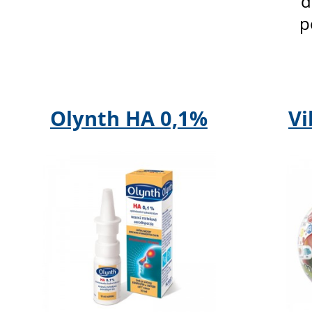
d
p
Olynth HA 0,1%
Vi