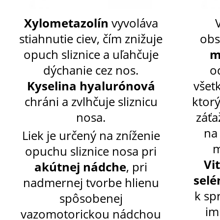
Xylometazolín
vyvoláva
stiahnutie ciev, čím znižuje
obs
opuch sliznice a uľahčuje
m
dýchanie cez nos.
o
Kyselina hyalurónová
všet
chráni a zvlhčuje sliznicu
ktorý
nosa.
záťa
na
Liek je určený na zníženie
m
opuchu sliznice nosa pri
Vi
akútnej nádche
, pri
selé
nadmernej tvorbe hlienu
k sp
spôsobenej
im
vazomotorickou nádchou