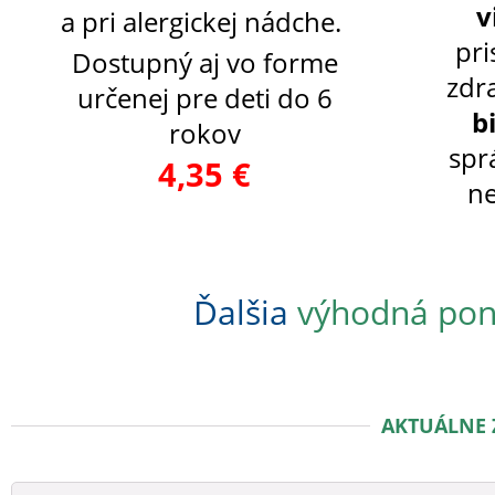
v
a pri alergickej nádche.
pri
Dostupný aj vo forme
zdr
určenej pre deti do 6
b
rokov
spr
4,35 €
ne
Ďalšia
výhodná pon
AKTUÁLNE 