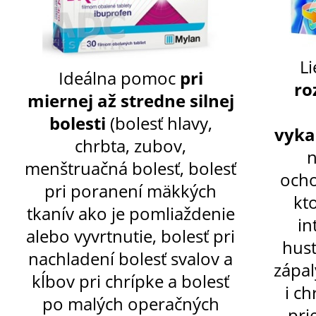
Li
Ideálna pomoc
pri
ro
miernej až stredne silnej
bolesti
(bolesť hlavy,
vyka
chrbta, zubov,
n
menštruačná bolesť, bolesť
ocho
pri poranení mäkkých
kt
tkanív ako je pomliaždenie
in
alebo vyvrtnutie, bolesť pri
hust
nachladení bolesť svalov a
zápal
kĺbov pri chrípke a bolesť
i ch
po malých operačných
pri