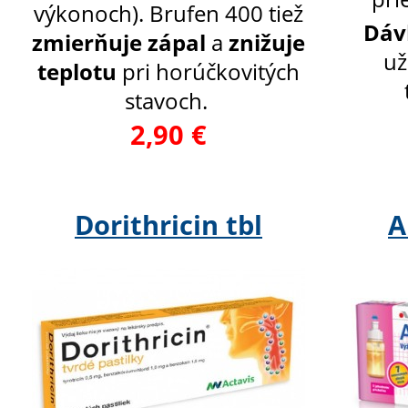
výkonoch). Brufen 400 tiež
Dáv
zmierňuje zápal
a
znižuje
už
teplotu
pri horúčkovitých
stavoch.
2,90 €
Dorithricin tbl
A