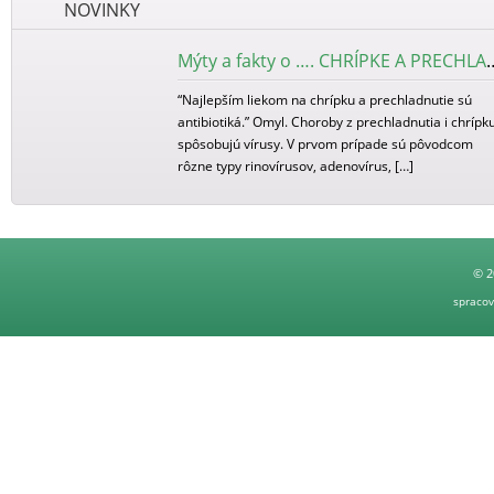
NOVINKY
Mýty a fakty o …. CHR
“Najlepším liekom na chrípku a prechladnutie sú
antibiotiká.” Omyl. Choroby z prechladnutia i chrípk
spôsobujú vírusy. V prvom prípade sú pôvodcom
rôzne typy rinovírusov, adenovírus, […]
Mýty a fakty o NÁDCHE
“Nádcha nie je ochorenie.” OMYL I keď je nádcha
© 2
častým sprievodným javom niektorých, najmä
spraco
infekčných ochorení, ide o samostatné ochorenie.
Nádcha alebo odborne rinitída (z […]
SVETOVÝ
Vedeli ste, že 14. november je svetový deň DIABET
Nie? Prečo práve v tento deň? Presne 14. novemb
1891 sa narodil kanadský fyziológ Frederick […]