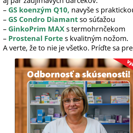
aj pár zaujímavých darčekov:
–
GS koenzým Q10,
navyše s prakticko
–
GS Condro Diamant
so súťažou
–
GinkoPrim MAX
s termohrnčekom
–
Prostenal Forte
s kvalitným nožom.
A verte, že to nie je všetko. Príďte sa pre