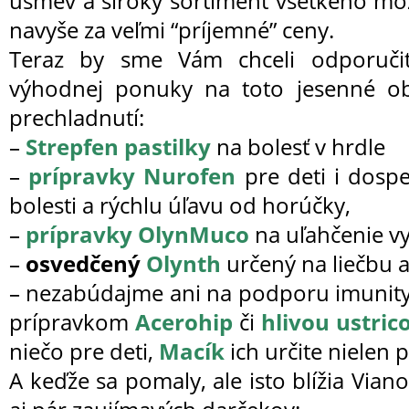
úsmev a široký sortiment
všetkého mo
navyše za veľmi “príjemné” ceny.
Teraz by sme Vám chceli odporučiť
výhodnej ponuky na toto jesenné ob
prechladnutí:
–
Strepfen pastilky
na bolesť v hrdle
–
prípravky Nurofen
pre deti i dosp
bolesti a rýchlu úľavu od horúčky,
–
prípravky OlynMuco
na uľahčenie vy
–
osvedčený
Olynth
určený na liečbu 
– nezabúdajme ani na podporu imunity
prípravkom
Acerohip
či
hlivou ustric
niečo pre deti,
Macík
ich určite nielen p
A keďže sa pomaly, ale isto blížia Via