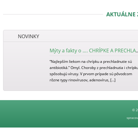
AKTUÁLNE 
NOVINKY
Mýty a fakty o …. CHR
“Najlepším liekom na chrípku a prechladnutie sú
antibiotiká.” Omyl. Choroby z prechladnutia i chrípk
spôsobujú vírusy. V prvom prípade sú pôvodcom
rôzne typy rinovírusov, adenovírus, […]
Mýty a fakty o NÁDCHE
“Nádcha nie je ochorenie.” OMYL I keď je nádcha
© 2
častým sprievodným javom niektorých, najmä
spraco
infekčných ochorení, ide o samostatné ochorenie.
Nádcha alebo odborne rinitída (z […]