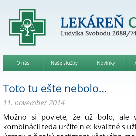
L
e
k
Ludvíka Svobodu 2689/7
á
r
e
ň
C
O nás
Naše služby
Novinky
i
p
r
i
Toto tu ešte nebolo...
á
n
11. november 2014
Možno si poviete, že už bolo, ale v
kombinácii teda určite nie:
kvalitné slu